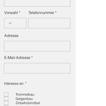
Vorwahl
Telefonnummer
Adresse
E-Mail-Adresse
P
Interesse an:
*
f
l
i
Trommelbau
c
Geigenbau
h
Zirbelholzmöbel
t