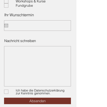
Workshops & Kurse
f
Fundgrube
e
l
d
Ihr Wunschtermin
Nachricht schreiben
Ich habe die Datenschutzerklärung
zur Kenntnis genommen.
Absenden