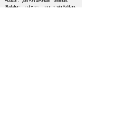
Ausstellungen von diversen Trommeln,
Skulpturen und vielem mehr, sowie Batiken,
Schnitzereien, Instrumente und
Kunsthandwerk aus Nigeria.
Darüberhinaus gibt es die schön renovierte
Veranstaltungshalle mit einer Bühne, die
nicht nur Platz für Kurse, Seminare und
Feste bietet, sondern auch Möglichkeit für
Konzerte, Vorträge und Kleinkunst-
Veranstaltungen mit bis zu 100 Zuschauern
in malerischer Kulisse. Ein Besuch lohnt
sich in jedem Fall....